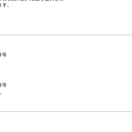
ます。
件等
件等
し