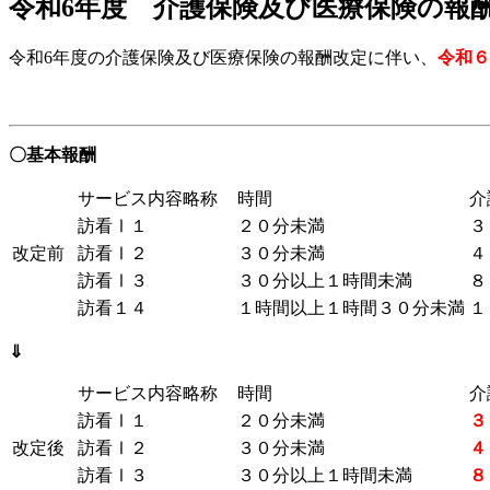
令和6年度 介護保険及び医療保険の報
令和6年度の介護保険及び医療保険の報酬改定に伴い、
令和６
〇基本報酬
サービス内容略称
時間
介
訪看Ⅰ１
２０分未満
３
改定前
訪看Ⅰ２
３０分未満
４
訪看Ⅰ３
３０分以上１時間未満
８
訪看１４
１時間以上１時間３０分未満
１
⇓
サービス内容略称
時間
介
訪看Ⅰ１
２０分未満
３
改定後
訪看Ⅰ２
３０分未満
４
訪看Ⅰ３
３０分以上１時間未満
８