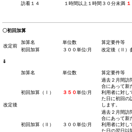
訪看１４
１時間以上１時間３０分未満
１
〇初回加算
加算名
単位数
算定要件等
改定前
初回加算
３００単位/月
改定後（Ⅱ）
⇓
加算名
単位数
算定要件等
過去２月間訪
合にあって新
初回加算（Ⅰ）
３５０
単位/月
利用者に対し
た日に初回の
改定後
します。
過去２月間訪
合にあって新
初回加算（Ⅱ）
３００単位/月
利用者に対し
た日の翌日以