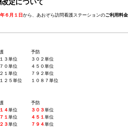
酬改定について
年６月１日
から、あおぞら訪問看護ステーションの
ご利用料金
護
予防
１３単位
３０２単位
７０単位
４５０単位
２１単位
７９２単位
１２５単位
１０８７単位
護
予防
１４
単位
３０３
単位
７１
単位
４５１
単位
２３
単位
７９４
単位