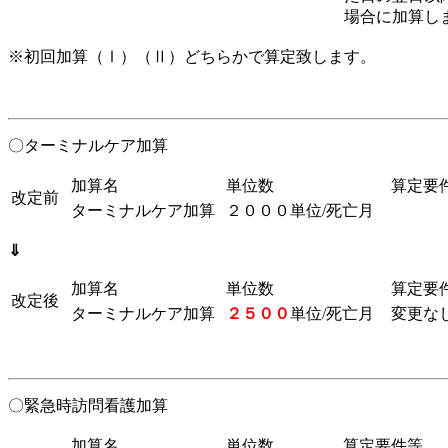
場合に加算し
※初回加算（Ⅰ）（Ⅱ）どちらかで算定致します。
〇ターミナルケア加算
加算名
単位数
算定要
改定前
ターミナルケア加算
２０００単位/死亡月
⇓
加算名
単位数
算定要
改定後
ターミナルケア加算
２５００
単位/死亡月
変更な
〇緊急時訪問看護加算
加算名
単位数
算定要件等