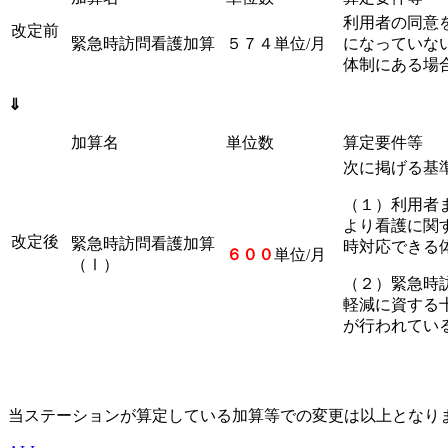
利用者の同意
改定前
緊急時訪問看護加算
５７４単位/月
になっていな
体制にある場
⇓
加算名
単位数
算定要件等
次に掲げる基
（１）利用者
より看護に関
改定後
緊急時訪問看護加算
時対応できる
６００
単位/月
（Ⅰ）
（２）緊急時
軽減に資する
が行われてい
当ステーションが算定している加算等での変更は以上となり